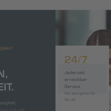
AGEMNT
24/7
N,
Jederzeit
erreichbar
IT.
Service
Wir sind gerne für
Sie da!
auigkeit,
men sich voll