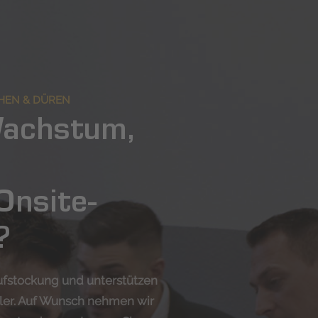
CHEN & DÜREN
Wachstum,
Onsite-
?
ufstockung und unterstützen
tler. Auf Wunsch nehmen wir