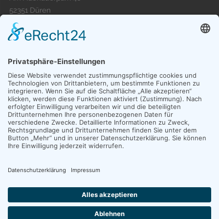
52351 Düren
FON:
+49 (0)2421. 39 59 78 - 0
EMAIL:
duren{at}hp-personalmanagement.de
Copyright © 2024 Published & modified by Werbeagentur
MindFlash MEDIADESIGN Euskirchen -
www.mind-flash.de
|