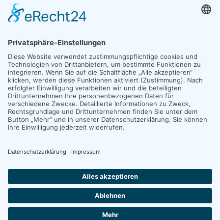
FON:
+49 (0)2421. 39 59 78 - 0
EMAIL:
duren{at}hp-personalmanagement.de
Copyright © 2024 Published & modified by Werbeagentur
MindFlash MEDIADESIGN Euskirchen -
www.mind-
flash.de
|
info@mind-flash.de
.
Alle Rechte vorbehalten.