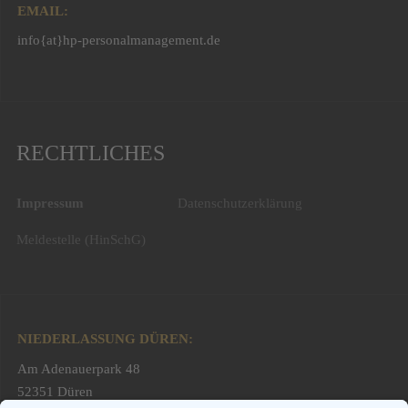
EMAIL:
info{at}hp-personalmanagement.de
RECHTLICHES
Impressum
Datenschutzerklärung
Meldestelle (HinSchG)
NIEDERLASSUNG DÜREN:
Am Adenauerpark 48
52351 Düren