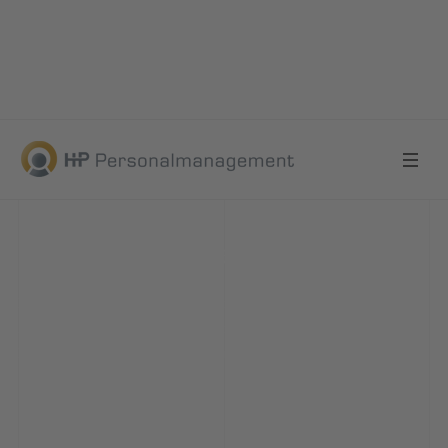
Kontaktieren Sie uns
Kontakt Zeitarbeit & Personalvermittlung Euskirchen - Düren &
Aachen HP Personalmanagement Ihr Partner in Euskirchen &
Düren www-hp-personalmanagemnt.de