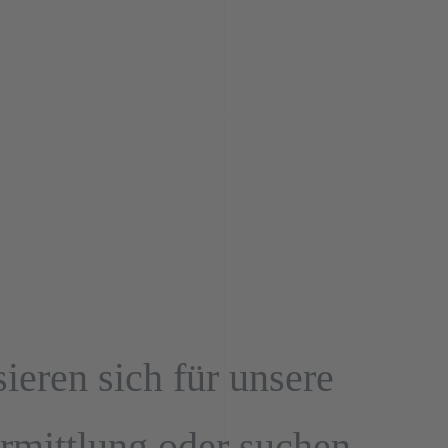
tarbeit & Personalvermittlung Düren & Aachen HP Personalmanagement 
hen & Düren www-hp-personalmanagemnt.de
sieren sich für unsere
rmittlung oder suchen