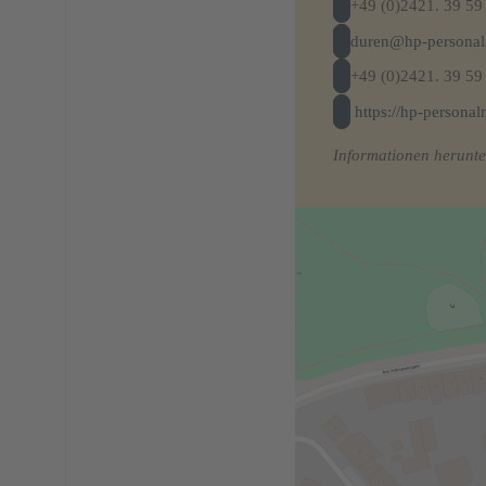
+49 (0)2421. 39 59 
duren@hp-persona
+49 (0)2421. 39 59
https://hp-persona
Informationen herunte